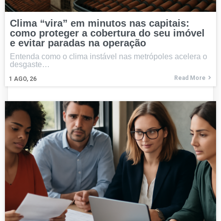
Clima “vira” em minutos nas capitais:
como proteger a cobertura do seu imóvel
e evitar paradas na operação
Entenda como o clima instável nas metrópoles acelera o
desgaste…
Read More
1
AGO, 26