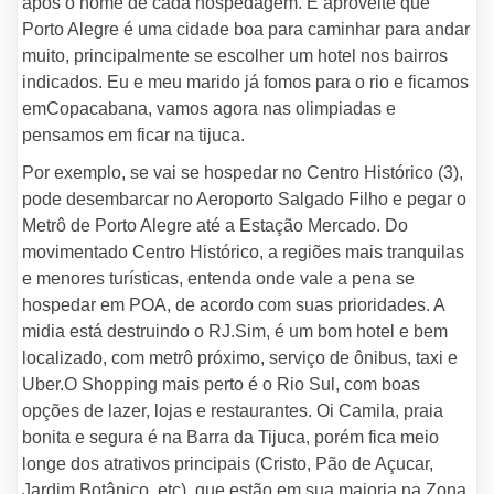
após o nome de cada hospedagem. E aproveite que
Porto Alegre é uma cidade boa para caminhar para andar
muito, principalmente se escolher um hotel nos bairros
indicados. Eu e meu marido já fomos para o rio e ficamos
emCopacabana, vamos agora nas olimpiadas e
pensamos em ficar na tijuca.
Por exemplo, se vai se hospedar no Centro Histórico (3),
pode desembarcar no Aeroporto Salgado Filho e pegar o
Metrô de Porto Alegre até a Estação Mercado. Do
movimentado Centro Histórico, a regiões mais tranquilas
e menores turísticas, entenda onde vale a pena se
hospedar em POA, de acordo com suas prioridades. A
midia está destruindo o RJ.Sim, é um bom hotel e bem
localizado, com metrô próximo, serviço de ônibus, taxi e
Uber.O Shopping mais perto é o Rio Sul, com boas
opções de lazer, lojas e restaurantes. Oi Camila, praia
bonita e segura é na Barra da Tijuca, porém fica meio
longe dos atrativos principais (Cristo, Pão de Açucar,
Jardim Botânico, etc), que estão em sua maioria na Zona