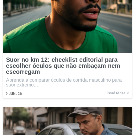
Suor no km 12: checklist editorial para
escolher óculos que não embaçam nem
escorregam
Aprenda a comparar óculos de corrida masculino para
suor extremo:…
Read More
9
JUN, 26