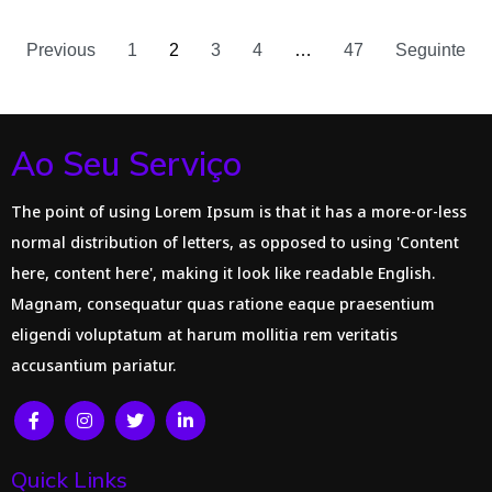
Previous
1
2
3
4
…
47
Seguinte
Ao Seu Serviço
The point of using Lorem Ipsum is that it has a more-or-less
normal distribution of letters, as opposed to using 'Content
here, content here', making it look like readable English.
Magnam, consequatur quas ratione eaque praesentium
eligendi voluptatum at harum mollitia rem veritatis
accusantium pariatur.
Quick Links