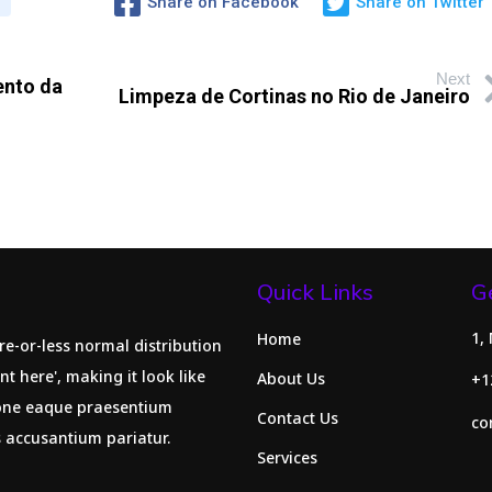
Share on Facebook
Share on Twitter
Next
ento da
Limpeza de Cortinas no Rio de Janeiro
Quick Links
G
1,
Home
re-or-less normal distribution
nt here', making it look like
About Us
+1
ione eaque praesentium
Contact Us
co
s accusantium pariatur.
Services