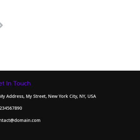
et In Touch
 My Address, My Street, New York City, NY, USA
234567890
ntact@domain.com