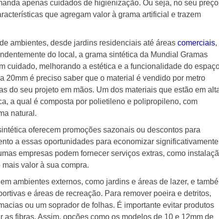
manda apenas cuidados de higienização. Ou seja, no seu preço
cterísticas que agregam valor à grama artificial e trazem
de ambientes, desde jardins residenciais até áreas
comerciais
,
ndentemente do local, a grama sintética da Mundial Gramas
m cuidado, melhorando a estética e a funcionalidade do espaço
a 20mm é preciso saber que o material é vendido por metro
das do seu projeto em mãos. Um dos materiais que estão em alt
a, a qual é composta por polietileno e polipropileno, com
ma natural.
sintética oferecem promoções sazonais ou descontos para
nto a essas oportunidades para economizar significativamente
gumas empresas podem fornecer serviços extras, como instalaç
o mais valor à sua compra.
a em ambientes externos, como jardins e áreas de lazer, e tamb
rtivas e áreas de recreação. Para remover poeira e detritos,
acias ou um soprador de folhas. É importante evitar produtos
r as fibras. Assim, opções como os modelos de 10 e 12mm de