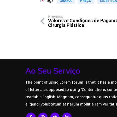
Tags:
GRAMA
PREÇO
SINTÉTICA
Previous
Valores e Condições de Pagam
Cirurgia Plástica
Ao Seu Serviço
The point of using Lorem Ipsum is that it has a mo
of letters, as opposed to using 'Content here, conte
readable English. Magnam, consequatur quas rat
eligendi voluptatum at harum mollitia rem veritati