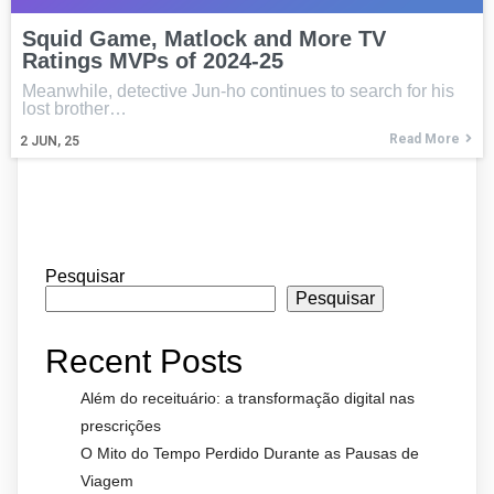
Squid Game, Matlock and More TV
Ratings MVPs of 2024-25
Meanwhile, detective Jun-ho continues to search for his
lost brother…
Read More
2
JUN, 25
Pesquisar
Pesquisar
Recent Posts
Além do receituário: a transformação digital nas
prescrições
O Mito do Tempo Perdido Durante as Pausas de
Viagem