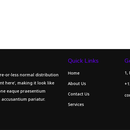
Quick Links
G
1,
Home
re-or-less normal distribution
nt here', making it look like
About Us
+1
ione eaque praesentium
Contact Us
co
s accusantium pariatur.
Services