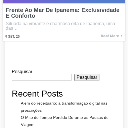
Frente Ao Mar De Ipanema: Exclusividade
E Conforto
Situada na vibrante e charmosa orla de Ipanema, uma
das…
Read More
9
SET, 25
Pesquisar
Pesquisar
Recent Posts
Além do receituário: a transformação digital nas
prescrições
O Mito do Tempo Perdido Durante as Pausas de
Viagem