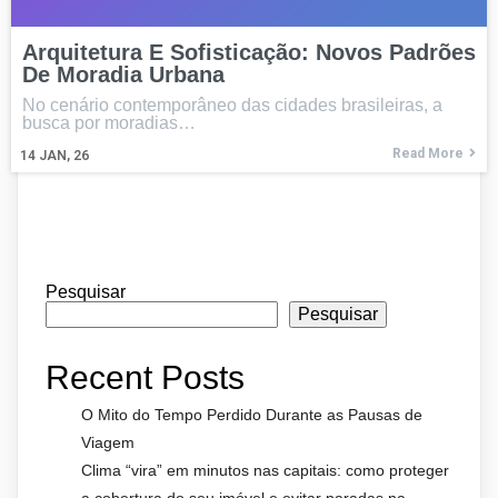
Arquitetura E Sofisticação: Novos Padrões
De Moradia Urbana
No cenário contemporâneo das cidades brasileiras, a
busca por moradias…
Read More
14
JAN, 26
Pesquisar
Pesquisar
Recent Posts
O Mito do Tempo Perdido Durante as Pausas de
Viagem
Clima “vira” em minutos nas capitais: como proteger