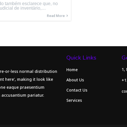
o também esclarece que, no
udicial de inventário,…
Read More
Quick Links
G
1,
Home
re-or-less normal distribution
nt here', making it look like
About Us
+1
ione eaque praesentium
Contact Us
co
s accusantium pariatur.
Services