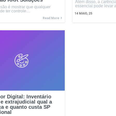
Além disso, a carênci
essencial pode levar
são é mostrar que qualquer
de ter controle…
14
MAIO, 25
Read More
or Digital: Inventário
 e extrajudicial qual a
ça e quanto custa SP
ional