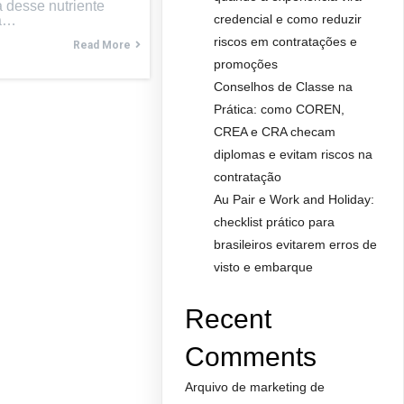
a desse nutriente
credencial e como reduzir
 a…
riscos em contratações e
Read More
promoções
Conselhos de Classe na
Prática: como COREN,
CREA e CRA checam
diplomas e evitam riscos na
contratação
Au Pair e Work and Holiday:
checklist prático para
brasileiros evitarem erros de
visto e embarque
Recent
Comments
Arquivo de marketing de