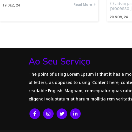
O advogad
Read More
19
DEZ, 24
processo j
20
NOV, 24
Ao Seu Serviço
The point of using Lorem Ipsum is that it has a mo
of letters, as opposed to using 'Content here, conte
readable English. Magnam, consequatur quas rat
eligendi voluptatum at harum mollitia rem veritati