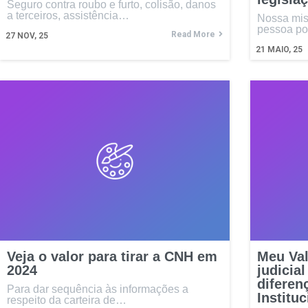
Seguro contra roubo e furto, colisão, danos
a terceiros, assistência…
Nossa mis
pessoa po
Read More
27
NOV, 25
21
MAIO, 25
Veja o valor para tirar a CNH em
Meu Val
2024
judicial
diferen
Para dar sequência às informações a
Instituc
respeito da carteira de…