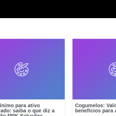
ínimo para ativo
Cogumelos: Valor
zado: saiba o que diz a
benefícios para 
ção RRK Soluções