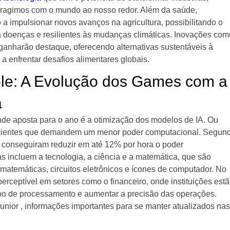
eragimos com o mundo ao nosso redor. Além da saúde,
 a impulsionar novos avanços na agricultura, possibilitando o
a doenças e resilientes às mudanças climáticas. Inovações com
ganharão destaque, oferecendo alternativas sustentáveis à
a enfrentar desafios alimentares globais.
le: A Evolução dos Games com a
a
ande aposta para o ano é a otimização dos modelos de IA. Ou
eficientes que demandem um menor poder computacional. Segun
onseguiram reduzir em até 12% por hora o poder
as incluem a tecnologia, a ciência e a matemática, que são
atemáticas, circuitos eletrônicos e ícones de computador. No
erceptível em setores como o financeiro, onde instituições est
empo de processamento e aumentar a precisão das operações.
unior , informações importantes para se manter atualizados nas