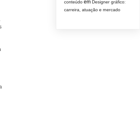
em
conteúdo
Designer gráfico:
carreira, atuação e mercado
a
s
a
a