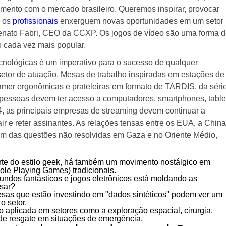
mento com o mercado brasileiro. Queremos inspirar, provocar
e os
profissionais
enxerguem novas oportunidades em um setor
enato Fabri, CEO da CCXP. Os jogos de vídeo são uma forma 
 cada vez mais popular.
ecnológicas é um imperativo para o sucesso de qualquer
etor de atuação. Mesas de trabalho inspiradas em estações de
mer ergonômicas e prateleiras em formato de TARDIS, da séri
s pessoas devem ter acesso a computadores, smartphones, table
24, as principais empresas de streaming devem continuar a
rair e reter assinantes. As relações tensas entre os EUA, a China
lém das questões não resolvidas em Gaza e no Oriente Médio,
rte do estilo geek, há também um movimento nostálgico em
ole Playing Games) tradicionais.
dos fantásticos e jogos eletrônicos está moldando as
sar?
esas que estão investindo em "dados sintéticos" podem ver um
o setor.
o aplicada em setores como a exploração espacial, cirurgia,
 de resgate em situações de emergência.