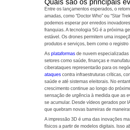
Quais são os principais 
Entre os lançamentos esperados, o retorn
amadas, como “Doctor Who” ou “Star Tre
podemos esperar por enredos inovadores 
franquias. A tecnologia 5G é a próxima 
estável. Os drones permitem uma inspeção
produtos e serviços, bem como o registro 
As
plataformas
de nuvem especializadas e
setores como saúde, finanças e manufatu
ciberataques representarão para os negó
ataques
contra infraestruturas críticas, c
saúde e até sistemas eleitorais. No enta
crescimento continue ao longo do próximo
sensação de urgência à medida que as ev
se acumular. Desde vídeos gerados por I
que quebram novas barreiras de maneiras 
A impressão 3D é uma das inovações mais
físicos a partir de modelos digitais. Iss