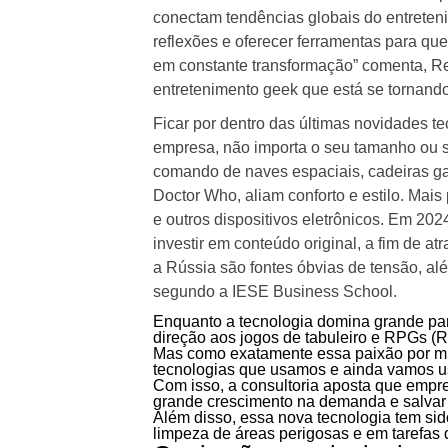
conectam tendências globais do entreteni
reflexões e oferecer ferramentas para qu
em constante transformação” comenta, R
entretenimento geek que está se tornando
Ficar por dentro das últimas novidades t
empresa, não importa o seu tamanho ou s
comando de naves espaciais, cadeiras ga
Doctor Who, aliam conforto e estilo. Mai
e outros dispositivos eletrônicos. Em 20
investir em conteúdo original, a fim de at
a Rússia são fontes óbvias de tensão, a
segundo a IESE Business School.
Enquanto a tecnologia domina grande pa
direção aos jogos de tabuleiro e RPGs (R
Mas como exatamente essa paixão por mun
tecnologias que usamos e ainda vamos u
Com isso, a consultoria aposta que empr
grande crescimento na demanda e salvar 
Além disso, essa nova tecnologia tem sid
limpeza de áreas perigosas e em tarefas