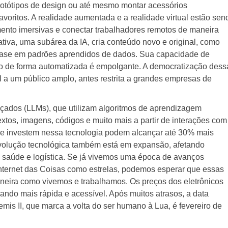
 protótipos de design ou até mesmo montar acessórios
avoritos. A realidade aumentada e a realidade virtual estão sen
mento imersivas e conectar trabalhadores remotos de maneira
rativa, uma subárea da IA, cria conteúdo novo e original, como
 base em padrões aprendidos de dados. Sua capacidade de
ivo de forma automatizada é empolgante. A democratização dess
l a um público amplo, antes restrita a grandes empresas de
ados (LLMs), que utilizam algoritmos de aprendizagem
extos, imagens, códigos e muito mais a partir de interações com
ue investem nessa tecnologia podem alcançar até 30% mais
revolução tecnológica também está em expansão, afetando
 saúde e logística. Se já vivemos uma época de avanços
a Internet das Coisas como estrelas, podemos esperar que essas
neira como vivemos e trabalhamos. Os preços dos eletrônicos
rnando mais rápida e acessível. Após muitos atrasos, a data
mis II, que marca a volta do ser humano à Lua, é fevereiro de