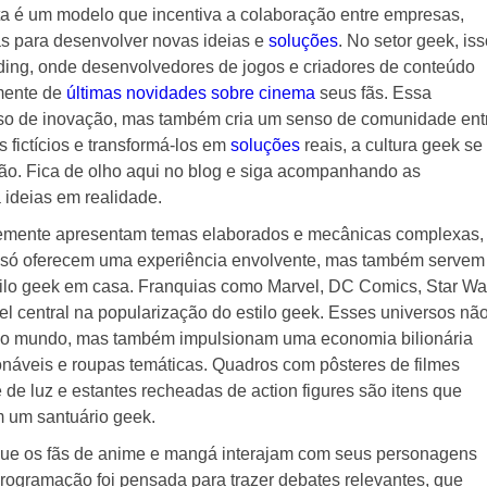
ta é um modelo que incentiva a colaboração entre empresas,
as para desenvolver novas ideias e
soluções
. No setor geek, iss
nding, onde desenvolvedores de jogos e criadores de conteúdo
mente de
últimas novidades sobre cinema
seus fãs. Essa
so de inovação, mas também cria um senso de comunidade ent
s fictícios e transformá-los em
soluções
reais, a cultura geek se
ão. Fica de olho aqui no blog e siga acompanhando as
 ideias em realidade.
emente apresentam temas elaborados e mecânicas complexas,
 só oferecem uma experiência envolvente, mas também servem
tilo geek em casa. Franquias como Marvel, DC Comics, Star Wa
central na popularização do estilo geek. Esses universos nã
 do mundo, mas também impulsionam uma economia bilionária
onáveis e roupas temáticas. Quadros com pôsteres de filmes
 de luz e estantes recheadas de action figures são itens que
 um santuário geek.
que os fãs de anime e mangá interajam com seus personagens
programação foi pensada para trazer debates relevantes, que