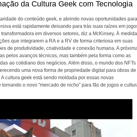
mação da Cultura Geek com Tecnologia
aridade do conteúdo geek, e abrindo novas oportunidades par
ersiva está rapidamente deixando para trás suas raízes em jogo
a transformadora em diversos setores, diz a McKinsey. À medida
ções que integrarem a RA e a RV de forma criteriosa em suas
s de produtividade, criatividade e conexão humana. A próxim
nas pelos avanços técnicos, mas também pela forma como as
adas ao cotidiano dos negócios. Além disso, o mundo dos NFTs
oferecendo uma nova forma de propriedade digital para obras de
s. A cultura geek está sendo moldada por essas novas
e tornando o novo “mercado de nicho” para fãs de jogos e cultur