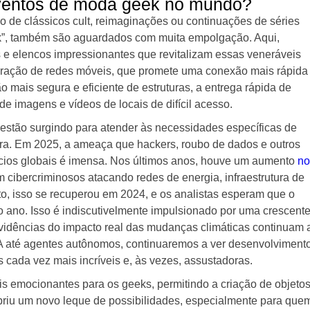
eventos de moda geek no mundo?
o de clássicos cult, reimaginações ou continuações de séries
k”, também são aguardados com muita empolgação. Aqui,
e elencos impressionantes que revitalizam essas veneráveis
geração de redes móveis, que promete uma conexão mais rápida
 mais segura e eficiente de estruturas, a entrega rápida de
de imagens e vídeos de locais de difícil acesso.
stão surgindo para atender às necessidades específicas de
ra. Em 2025, a ameaça que hackers, roubo de dados e outros
cios globais é imensa. Nos últimos anos, houve um aumento
no
om cibercriminosos atacando redes de energia, infraestrutura de
nto, isso se recuperou em 2024, e os analistas esperam que o
 ano. Isso é indiscutivelmente impulsionado por uma crescent
idências do impacto real das mudanças climáticas continuam 
A até agentes autônomos, continuaremos a ver desenvolviment
cada vez mais incríveis e, às vezes, assustadoras.
 emocionantes para os geeks, permitindo a criação de objeto
o abriu um novo leque de possibilidades, especialmente para que