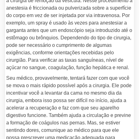
a cirurgia de remoção da vesícula. Nesse procedimento a
anestesia é friccionada ou pulverizada sobre a superfície
do corpo em vez de ser injetada por via intravenosa. Por
exemplo, um spray é usado às vezes para anestesiar a
garganta antes que um endoscópio seja introduzido até o
estômago ou brônquios. Dependendo do tipo de cirurgia,
pode ser necessário o cumprimento de algumas
exigências, conforme orientações recebidas pelo
cirurgião. Para verificar as taxas sanguíneas, nível de
açúcar no sangue, coagulação, função hepática e renal.
Seu médico, provavelmente, tentará fazer com que você
se mova o mais rápido possível após a cirurgia. Ele pode
incentivar você a levantar da cama no mesmo dia da
cirurgia, embora isso possa ser difícil no início, ajuda a
acelerar a recuperação e faz com que seu aparelho
digestivo funcione. Também ajuda a circulação e previne
a formação de coágulos nas pernas. Mas, se estiver
sentindo dores, comunique ao médico para que ele
possa prescrever uma medicação adequada para